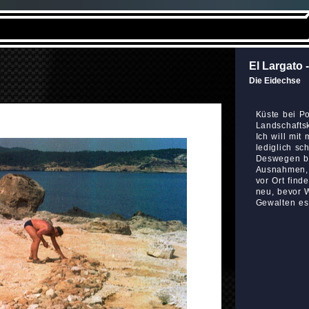
El Largato -
Die Eidechse
Küste bei Po
Landschaftsk
Ich will mit
lediglich sc
Deswegen be
Ausnahmen, a
vor Ort finde
neu, bevor 
Gewalten es