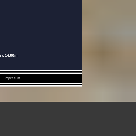
m x 14.00m
Impessum